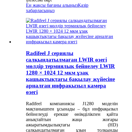
Ең жақсы бағаны алыңыз
Қазір
хабарласыңыз
Radifeel J сериялы
салқындатылмаған LWIR өзегі
мөлдір термиялық бейнелеу LWIR
1280 × 1024 12 мкм ұзақ
қашықтықтағы бақылау жүйесіне
арналған инфрақызыл камера
өзегі
Radifeel компаниясы J1280 моделін
мақтанышпен ұсынады – бұл инфрақызыл
бейнелеуді ерекше өнімділікпен қайта
анықтайтын жаңа жоғары
ажыратымдылықтағы (HD)
салқындатылмаған ұзын толқынды