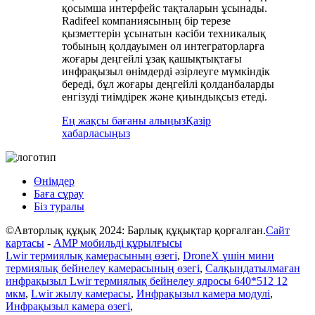
қосымша интерфейс тақталарын ұсынады.
Radifeel компаниясының бір терезе
қызметтерін ұсынатын кәсіби техникалық
тобының қолдауымен ол интеграторларға
жоғары деңгейлі ұзақ қашықтықтағы
инфрақызыл өнімдерді әзірлеуге мүмкіндік
береді, бұл жоғары деңгейлі қолданбаларды
енгізуді тиімдірек және қиындықсыз етеді.
Ең жақсы бағаны алыңыз
Қазір
хабарласыңыз
Өнімдер
Баға сұрау
Біз туралы
©Авторлық құқық 2024: Барлық құқықтар қорғалған.
Сайт
картасы
-
AMP мобильді құрылғысы
Lwir термиялық камерасының өзегі
,
DroneX үшін мини
термиялық бейнелеу камерасының өзегі
,
Салқындатылмаған
инфрақызыл Lwir термиялық бейнелеу ядросы 640*512 12
мкм
,
Lwir жылу камерасы
,
Инфрақызыл камера модулі
,
Инфрақызыл камера өзегі
,