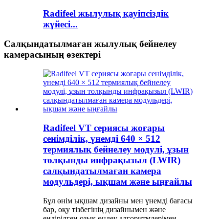
Radifeel жылулық қауіпсіздік
жүйесі...
Салқындатылмаған жылулық бейнелеу
камерасының өзектері
Radifeel VT сериясы жоғары
сенімділік, үнемді 640 × 512
термиялық бейнелеу модулі, ұзын
толқынды инфрақызыл (LWIR)
салқындатылмаған камера
модульдері, ықшам және ыңғайлы
Бұл өнім ықшам дизайны мен үнемді бағасы
бар, оқу тізбегінің дизайнымен және
ендірілген озық өңдеу алгоритмдерімен