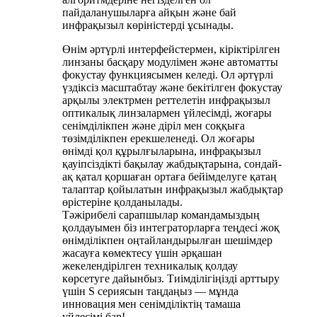
пайдаланушыларға айқын және бай
инфрақызыл көріністерді ұсынады.
Өнім әртүрлі интерфейстермен, кіріктірілген
линзаны басқару модулімен және автоматты
фокустау функциясымен келеді. Ол әртүрлі
үздіксіз масштабтау және бекітілген фокустау
арқылы электрмен реттелетін инфрақызыл
оптикалық линзалармен үйлесімді, жоғары
сенімділікпен және діріл мен соққыға
төзімділікпен ерекшеленеді. Ол жоғары
өнімді қол құрылғыларына, инфрақызыл
қауіпсіздікті бақылау жабдықтарына, сондай-
ақ қатал қоршаған ортаға бейімделуге қатаң
талаптар қойылатын инфрақызыл жабдықтар
өрістеріне қолданылады.
Тәжірибелі сарапшылар командамыздың
қолдауымен біз интеграторларға теңдесі жоқ
өнімділікпен оңтайландырылған шешімдер
жасауға көмектесу үшін әрқашан
жекелендірілген техникалық қолдау
көрсетуге дайынбыз. Тиімділігіңізді арттыру
үшін S сериясын таңдаңыз — мұнда
инновация мен сенімділіктің тамаша
үйлесімі бар!