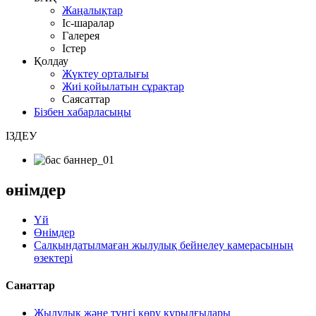
Жаңалықтар
Іс-шаралар
Галерея
Істер
Қолдау
Жүктеу орталығы
Жиі қойылатын сұрақтар
Саясаттар
Бізбен хабарласыңы
ІЗДЕУ
өнімдер
Үй
Өнімдер
Салқындатылмаған жылулық бейнелеу камерасының
өзектері
Санаттар
Жылулық және түнгі көру құрылғылары