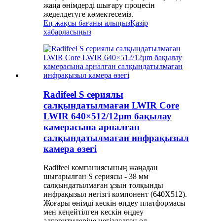
жаңа өнімдерді шығару процесін
жеделдетуге көмектесеміз.
Ең жақсы бағаны алыңыз
Қазір
хабарласыңыз
Radifeel S сериялы
салқындатылмаған LWIR Core
LWIR 640×512/12µm бақылау
камерасына арналған
салқындатылмаған инфрақызыл
камера өзегі
Radifeel компаниясының жаңадан
шығарылған S сериясы - 38 мм
салқындатылмаған ұзын толқынды
инфрақызыл негізгі компонент (640X512).
Жоғары өнімді кескін өңдеу платформасы
мен кеңейтілген кескін өңдеу
алгоритмдеріне негізделген ол