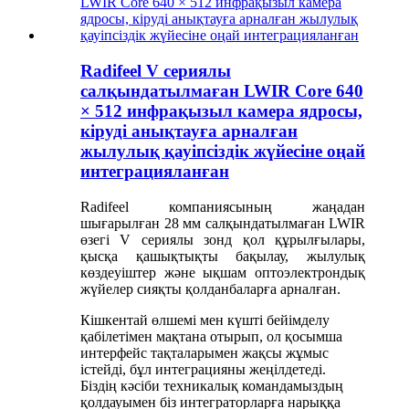
Radifeel V сериялы
салқындатылмаған LWIR Core 640
× 512 инфрақызыл камера ядросы,
кіруді анықтауға арналған
жылулық қауіпсіздік жүйесіне оңай
интеграцияланған
Radifeel компаниясының жаңадан
шығарылған 28 мм салқындатылмаған LWIR
өзегі V сериялы зонд қол құрылғылары,
қысқа қашықтықты бақылау, жылулық
көздеуіштер және ықшам оптоэлектрондық
жүйелер сияқты қолданбаларға арналған.
Кішкентай өлшемі мен күшті бейімделу
қабілетімен мақтана отырып, ол қосымша
интерфейс тақталарымен жақсы жұмыс
істейді, бұл интеграцияны жеңілдетеді.
Біздің кәсіби техникалық командамыздың
қолдауымен біз интеграторларға нарыққа