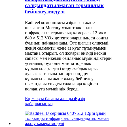
салқындатылмаған термиялық
бейнелеу модулі
Radifeel компаниясы әзірлеген және
шығарған Mercury ұзын толқынды
инфрақызыл термиялық камерасы 12 мкм
640 × 512 VOx детекторларының ең соңғы
буынын пайдаланады. Өте шағын өлшемді,
жеңіл салмақты және аз қуат тұтынуымен
мақтана отырып, ол жоғары өнімді кескін
сапасы мен икемді байланыс мүмкіндіктерін
ұсынады, бұл оны миниатюралық
құрылғылар, түнгі көру жабдықтары,
дулығаға тағылатын өрт сөндіру
құрылғылары және жылу бейнелеу
нысандары сияқты салаларда кеңінен
қолдануға мүмкіндік береді.
Ең жақсы бағаны алыңыз
Қазір
хабарласыңыз