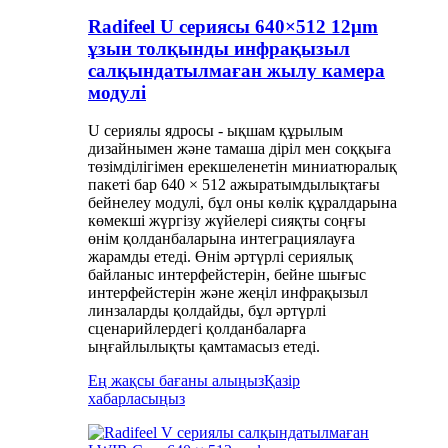
Radifeel U сериясы 640×512 12μm
ұзын толқынды инфрақызыл
салқындатылмаған жылу камера
модулі
U сериялы ядросы - ықшам құрылым
дизайнымен және тамаша діріл мен соққыға
төзімділігімен ерекшеленетін миниатюралық
пакеті бар 640 × 512 ажыратымдылықтағы
бейнелеу модулі, бұл оны көлік құралдарына
көмекші жүргізу жүйелері сияқты соңғы
өнім қолданбаларына интеграциялауға
жарамды етеді. Өнім әртүрлі сериялық
байланыс интерфейстерін, бейне шығыс
интерфейстерін және жеңіл инфрақызыл
линзаларды қолдайды, бұл әртүрлі
сценарийлердегі қолданбаларға
ыңғайлылықты қамтамасыз етеді.
Ең жақсы бағаны алыңыз
Қазір
хабарласыңыз