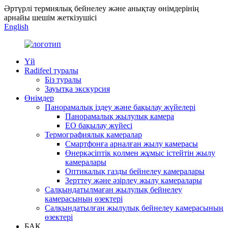
Әртүрлі термиялық бейнелеу және анықтау өнімдерінің
арнайы шешім жеткізушісі
English
Үй
Radifeel туралы
Біз туралы
Зауытқа экскурсия
Өнімдер
Панорамалық іздеу және бақылау жүйелері
Панорамалық жылулық камера
EO бақылау жүйесі
Термографиялық камералар
Смартфонға арналған жылу камерасы
Өнеркәсіптік қолмен жұмыс істейтін жылу
камералары
Оптикалық газды бейнелеу камералары
Зерттеу және әзірлеу жылу камералары
Салқындатылмаған жылулық бейнелеу
камерасының өзектері
Салқындатылған жылулық бейнелеу камерасының
өзектері
БАҚ