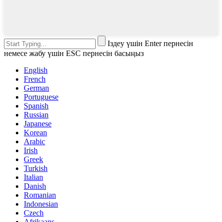
Іздеу үшін Enter пернесін
немесе жабу үшін ESC пернесін басыңыз
English
French
German
Portuguese
Spanish
Russian
Japanese
Korean
Arabic
Irish
Greek
Turkish
Italian
Danish
Romanian
Indonesian
Czech
Afrikaans