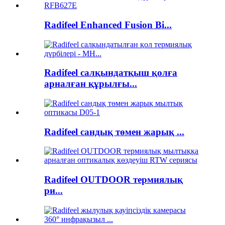
Radifeel Enhanced Fusion Bi...
Radifeel салқындатқыш қолға
арналған құрылғы...
Radifeel сандық төмен жарық ...
Radifeel OUTDOOR термиялық
ри...