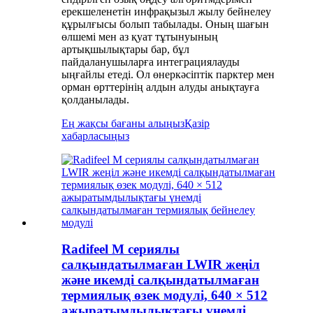
ерекшеленетін инфрақызыл жылу бейнелеу
құрылғысы болып табылады. Оның шағын
өлшемі мен аз қуат тұтынуының
артықшылықтары бар, бұл
пайдаланушыларға интеграциялауды
ыңғайлы етеді. Ол өнеркәсіптік парктер мен
орман өрттерінің алдын алуды анықтауға
қолданылады.
Ең жақсы бағаны алыңыз
Қазір
хабарласыңыз
Radifeel M сериялы
салқындатылмаған LWIR жеңіл
және икемді салқындатылмаған
термиялық өзек модулі, 640 × 512
ажыратымдылықтағы үнемді