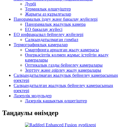
Дүрбі
Термиялық өлшеуіштер
Жарығы аз құрылғылар
Панорамалық іздеу және бақылау жүйелері
Панорамалық жылулық камера
EO бақылау жүйесі
EO инфрақызыл бейнелеу жүйелері
Салқындатылмаған гимбал
Термографиялық камералар
Смартфонға арналған жылу камерасы
Өнеркәсіптік қолмен жұмыс істейтін жылу
камералары
Оптикалық газды бейнелеу камералары
Зерттеу және әзірлеу жылу камералары
Салқындатылмаған жылулық бейнелеу камерасының
өзектері
Салқындатылған жылулық бейнелеу камерасының
өзектері
Лазерлік модульдер
Лазерлік қашықтық өлшегіштер
Таңдаулы өнімдер