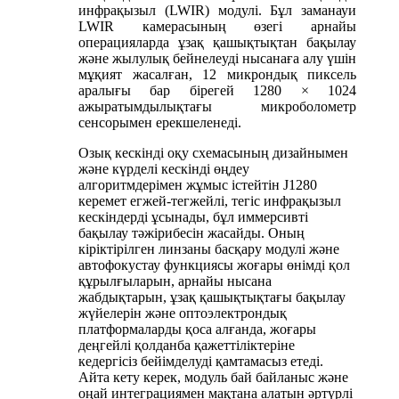
инфрақызыл (LWIR) модулі. Бұл заманауи
LWIR камерасының өзегі арнайы
операцияларда ұзақ қашықтықтан бақылау
және жылулық бейнелеуді нысанаға алу үшін
мұқият жасалған, 12 микрондық пиксель
аралығы бар бірегей 1280 × 1024
ажыратымдылықтағы микроболометр
сенсорымен ерекшеленеді.
Озық кескінді оқу схемасының дизайнымен
және күрделі кескінді өңдеу
алгоритмдерімен жұмыс істейтін J1280
керемет егжей-тегжейлі, тегіс инфрақызыл
кескіндерді ұсынады, бұл иммерсивті
бақылау тәжірибесін жасайды. Оның
кіріктірілген линзаны басқару модулі және
автофокустау функциясы жоғары өнімді қол
құрылғыларын, арнайы нысана
жабдықтарын, ұзақ қашықтықтағы бақылау
жүйелерін және оптоэлектрондық
платформаларды қоса алғанда, жоғары
деңгейлі қолданба қажеттіліктеріне
кедергісіз бейімделуді қамтамасыз етеді.
Айта кету керек, модуль бай байланыс және
оңай интеграциямен мақтана алатын әртүрлі