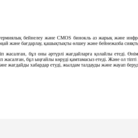
ан термиялық бейнелеу және CMOS бинокль аз жарық және инфр
 оңай және бағдарлау, қашықтықты өлшеу және бейнежазба сияқ
 етіп жасалған, бұл оны әртүрлі жағдайларға қолайлы етеді. 
еліп жасалған, бұл ыңғайлы көруді қамтамасыз етеді. Және ол тіпт
және жағдайды хабардар етуді, жылдам талдауды және жауап беруд