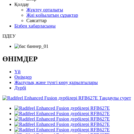
Қолдау
Жүктеу орталығы
Жиі қойылатын сұрақтар
Саясаттар
Бізбен хабарласыңы
ІЗДЕУ
ӨНІМДЕР
Үй
Өнімдер
Жылулық және түнгі көру құрылғылары
Дүрбі