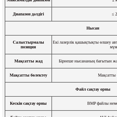
Диапазон дәлдігі
≤ 
Нысан
Салыстырмалы
Екі лазерлік қашықтықты өлшеу авт
позиция
мүм
Мақсатты жад
Бірнеше нысананың бағытын ж
Мақсатты бөлектеу
Мақсатты 
Файл сақтау орны
Кескін сақтау орны
BMP файлы нем