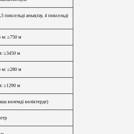
пиксельді анықтау, 4 пиксельді
5 м: ≥750 м
м: ≥3450 м
5 м: ≥280 м
м: ≥1290 м
ша көлемді көліктерде)
метр
км