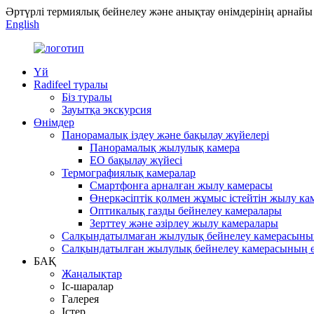
Әртүрлі термиялық бейнелеу және анықтау өнімдерінің арнайы
English
Үй
Radifeel туралы
Біз туралы
Зауытқа экскурсия
Өнімдер
Панорамалық іздеу және бақылау жүйелері
Панорамалық жылулық камера
EO бақылау жүйесі
Термографиялық камералар
Смартфонға арналған жылу камерасы
Өнеркәсіптік қолмен жұмыс істейтін жылу ка
Оптикалық газды бейнелеу камералары
Зерттеу және әзірлеу жылу камералары
Салқындатылмаған жылулық бейнелеу камерасының
Салқындатылған жылулық бейнелеу камерасының ө
БАҚ
Жаңалықтар
Іс-шаралар
Галерея
Істер