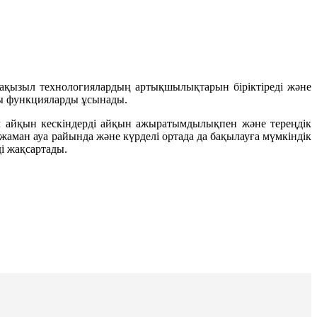
ақызыл технологиялардың артықшылықтарын біріктіреді және
ты функцияларды ұсынады.
Өнім айқын кескіндерді айқын ажыратымдылықпен және тереңдік
і жаман ауа райында және күрделі ортада да бақылауға мүмкіндік
і жақсартады.