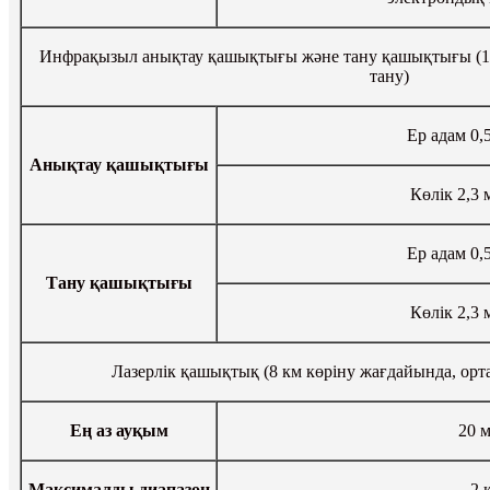
Инфрақызыл анықтау қашықтығы және тану қашықтығы (1,5 
тану)
Ер адам 0,
Анықтау қашықтығы
Көлік 2,3 
Ер адам 0,
Тану қашықтығы
Көлік 2,3 
Лазерлік қашықтық (8 км көріну жағдайында, орта
Ең аз ауқым
20 
Максималды диапазон
2 