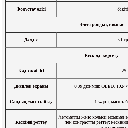
Фокустау әдісі
бекіт
Электрондық компас
Дәлдік
≤1 г
Кескінді көрсету
Кадр жиілігі
25
Дисплей экраны
0,39 дюймдік OLED, 102
Сандық масштабтау
1~4 рет, масштаб
Автоматты және қолмен ысырманы 
Кескінді реттеу
пен контрастты реттеу; кескінн
электрондық