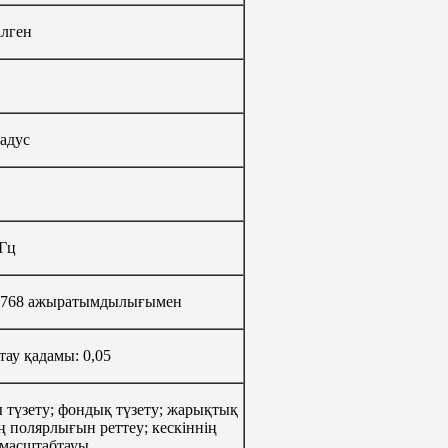
ілген
радус
 Гц
4×768 ажыратымдылығымен
тау қадамы: 0,05
түзету; фондық түзету; жарықтық
ің полярлығын реттеу; кескіннің
 масштабтауы