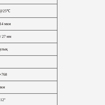
к@25℃
14 мкм
/ 27 мм
аулық
×768
мкм
x12°