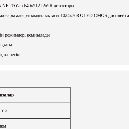
к NETD бар 640x512 LWIR детекторы.
тін жоғары ажыратымдылықтағы 1024x768 OLED CMOS дисплейі жә
кін режимдері ұсынылады
уақыты
ық өлшегіш
нзалар
×512
мкм