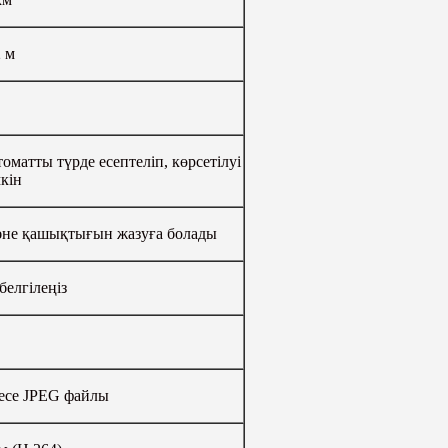
2 м
оматты түрде есептеліп, көрсетілуі
кін
әне қашықтығын жазуға болады
белгілеңіз
есе JPEG файлы