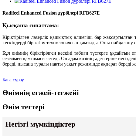
Radifeel Enhanced Fusion дүрбілері RFB627E
Қысқаша сипаттама:
Кіріктірілген лазерлік қашықтық өлшегіші бар жақсартылғ
кескіндерді біріктіру технологиясын қамтиды. Оны пайдалану
Бұл өнімнің біріктірілген кескіні табиғи түстерге ұқсайтын
сезімімен қамтамасыз етеді. Ол адам көзінің әдеттеріне негізд
береді, нысана туралы нақты уақыт режимінде ақпарат береді 
Баға сұрау
Өнімнің егжей-тегжейі
Өнім тегтері
Негізгі мүмкіндіктер