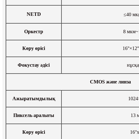
NETD
≤40 м
Оркестр
8 мкм~
Көру өрісі
16°×12°
Фокустау әдісі
нұсқ
CMOS және линза
Ажыратымдылық
1024
Пиксель аралығы
13 
Көру өрісі
16°