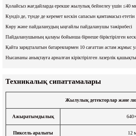
Қолайсыз жағдайларда ерекше жылулық бейнелеу үшін ≤40 м
Күндіз де, түнде де керемет кескін сапасын қамтамасыз ете
Көру және пайдаланудың ыңғайлы пайдаланушы тәжірибесі
Пайдаланушының қалауы бойынша бірнеше біріктірілген кес
Қайта зарядталатын батареялармен 10 сағаттан астам жұмыс 
Нысананы анықтауға арналған кіріктірілген лазерлік қашықт
Техникалық сипаттамалары
Жылулық детекторлар және ли
Ажыратымдылық
640
Пиксель аралығы
12 