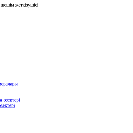
 шешім жеткізушісі
мералары
 өзектері
зектері