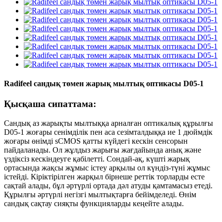
Radifeel сандық төмен жарық мылтық оптикасы D05-1
Қысқаша сипаттама:
Сандық аз жарықты мылтыққа арналған оптикалық құрылғы
D05-1 жоғары сенімділік пен аса сезімталдыққа ие 1 дюймдік
жоғары өнімді sCMOS қатты күйдегі кескін сенсорын
пайдаланады. Ол жұлдыз жарығы жағдайында анық және
үздіксіз кескіндеуге қабілетті. Сондай-ақ, күшті жарық
ортасында жақсы жұмыс істеу арқылы ол күндіз-түні жұмыс
істейді. Кіріктірілген жарқыл бірнеше реттік торларды есте
сақтай алады, бұл әртүрлі ортада дәл атуды қамтамасыз етеді.
Құрылғы әртүрлі негізгі мылтықтарға бейімделеді. Өнім
сандық сақтау сияқты функцияларды кеңейте алады.