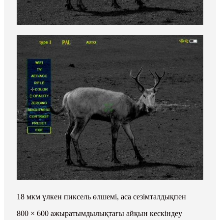
18 мкм үлкен пиксель өлшемі, аса сезімталдықпен
800 × 600 ажыратымдылықтағы айқын кескіндеу