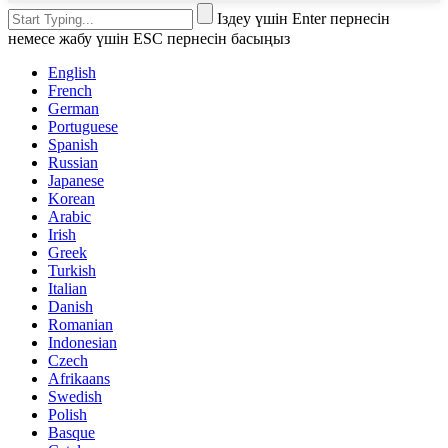
Іздеу үшін Enter пернесін
немесе жабу үшін ESC пернесін басыңыз
English
French
German
Portuguese
Spanish
Russian
Japanese
Korean
Arabic
Irish
Greek
Turkish
Italian
Danish
Romanian
Indonesian
Czech
Afrikaans
Swedish
Polish
Basque