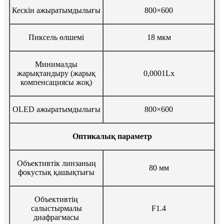
Кескін ажыратымдылығы
800×600
Пиксель өлшемі
18 мкм
Минималды
жарықтандыру (жарық
0,0001Lx
компенсациясы жоқ)
OLED ажыратымдылығы
800×600
Оптикалық параметр
Объективтік линзаның
80 мм
фокустық қашықтығы
Объективтің
салыстырмалы
F1.4
диафрагмасы