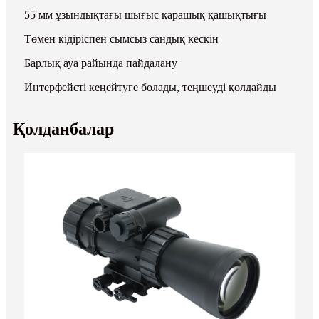
55 мм ұзындықтағы шығыс қарашық қашықтығы
Төмен кідіріспен сымсыз сандық кескін
Барлық ауа райында пайдалану
Интерфейсті кеңейтуге болады, теңшеуді қолдайды
Қолданбалар