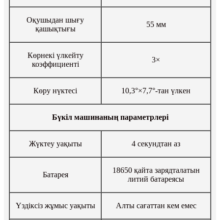
Оқушыдан шығу
55 мм
қашықтығы
Көрнекі үлкейту
3×
коэффициенті
Көру нүктесі
10,3°×7,7°-тан үлкен
Бүкіл машинаның параметрлері
Жүктеу уақыты
4 секундтан аз
18650 қайта зарядталатын
Батарея
литий батареясы
Үздіксіз жұмыс уақыты
Алты сағаттан кем емес