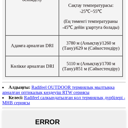
Сақтау температурасы:
-25℃~55℃
(Ең төменгі температураны
-45℃ дейін ұзартуға болады)
3780 м (Анықтау)/1260 м
Адамға арналған DRI
(Тану)/629 м (Сәйкестендіру)
5110 м (Анықтау)/1700 м
Көлікке арналған DRI
(Тану)/851 м (Сәйкестендіру)
Алдыңғы:
Radifeel OUTDOOR термиялық мылтыққа
арналған оптикалық көздеуіш RTW сериясы
Келесі:
Radifeel салқындатылған қол термиялық дүрбілері -
MHB сериясы