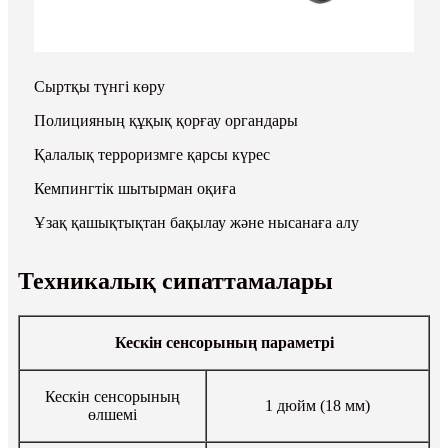
Сыртқы түнгі көру
Полицияның құқық қорғау органдары
Қалалық терроризмге қарсы күрес
Кемпингтік шытырман оқиға
Ұзақ қашықтықтан бақылау және нысанаға алу
Техникалық сипаттамалары
Кескін сенсорының параметрі
Кескін сенсорының
1 дюйм (18 мм)
өлшемі