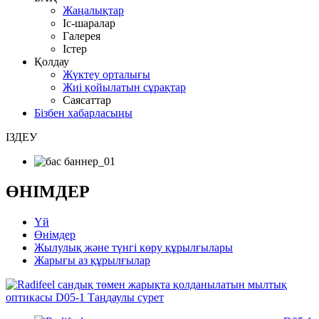
Жаңалықтар
Іс-шаралар
Галерея
Істер
Қолдау
Жүктеу орталығы
Жиі қойылатын сұрақтар
Саясаттар
Бізбен хабарласыңы
ІЗДЕУ
ӨНІМДЕР
Үй
Өнімдер
Жылулық және түнгі көру құрылғылары
Жарығы аз құрылғылар