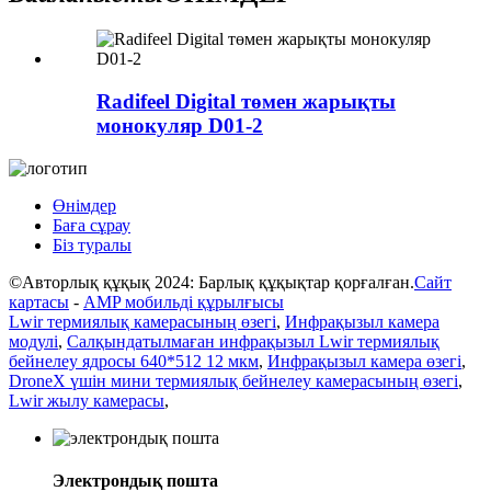
Radifeel Digital төмен жарықты
монокуляр D01-2
Өнімдер
Баға сұрау
Біз туралы
©Авторлық құқық 2024: Барлық құқықтар қорғалған.
Сайт
картасы
-
AMP мобильді құрылғысы
Lwir термиялық камерасының өзегі
,
Инфрақызыл камера
модулі
,
Салқындатылмаған инфрақызыл Lwir термиялық
бейнелеу ядросы 640*512 12 мкм
,
Инфрақызыл камера өзегі
,
DroneX үшін мини термиялық бейнелеу камерасының өзегі
,
Lwir жылу камерасы
,
Электрондық пошта