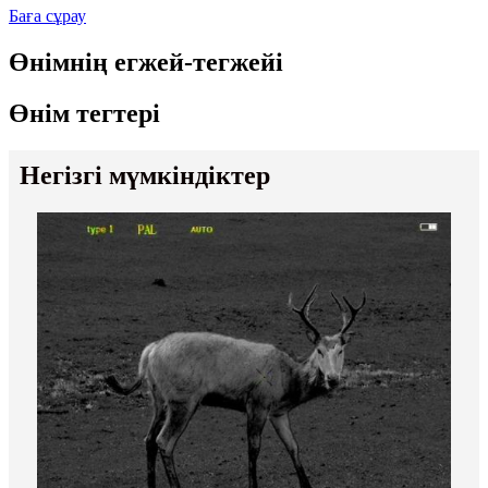
Баға сұрау
Өнімнің егжей-тегжейі
Өнім тегтері
Негізгі мүмкіндіктер