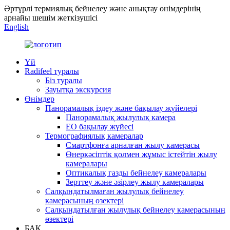
Әртүрлі термиялық бейнелеу және анықтау өнімдерінің
арнайы шешім жеткізушісі
English
Үй
Radifeel туралы
Біз туралы
Зауытқа экскурсия
Өнімдер
Панорамалық іздеу және бақылау жүйелері
Панорамалық жылулық камера
EO бақылау жүйесі
Термографиялық камералар
Смартфонға арналған жылу камерасы
Өнеркәсіптік қолмен жұмыс істейтін жылу
камералары
Оптикалық газды бейнелеу камералары
Зерттеу және әзірлеу жылу камералары
Салқындатылмаған жылулық бейнелеу
камерасының өзектері
Салқындатылған жылулық бейнелеу камерасының
өзектері
БАҚ