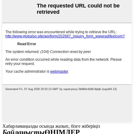
Хабарламаңызды осында жазып, бізге жіберіңіз
Байланысты
ӨНІМДЕР