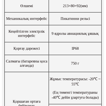
Өлшемі
213×80×92(мм)
Механикалық интерфейс
Пикатинни рельсі
Кеңейтілген электрлік
9 ядролы авиациялық ұяшық
интерфейс
Қорғау дәрежесі
IP68
Салмағы (батареяны қоса
750 г
алғанда)
Жұмыс температурасы: -20℃ ~
55℃
(Ең төменгі температураны
-40℃ дейін ұзартуға болады)
Қоршаған ортаға
бейімделу