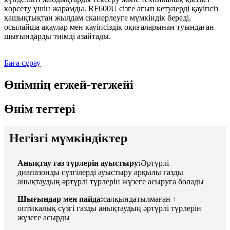
көрсету үшін жарамды. RF600U сізге ағып кетулерді қауіпсіз
қашықтықтан жылдам сканерлеуге мүмкіндік береді,
осылайша ақаулар мен қауіпсіздік оқиғаларынан туындаған
шығындарды тиімді азайтады.
Баға сұрау
Өнімнің егжей-тегжейі
Өнім тегтері
Негізгі мүмкіндіктер
Анықтау газ түрлерін ауыстыру:
Әртүрлі
диапазонды сүзгілерді ауыстыру арқылы газды
анықтаудың әртүрлі түрлерін жүзеге асыруға болады
Шығындар мен пайда:
салқындатылмаған +
оптикалық сүзгі газды анықтаудың әртүрлі түрлерін
жүзеге асырды