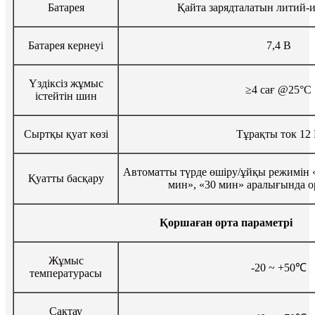
Батарея
Қайта зарядталатын литий-
Батарея кернеуі
7,4 В
Үздіксіз жұмыс
≥4 сағ @25°C
істейтін шин
Сыртқы қуат көзі
Тұрақты ток 12
Автоматты түрде өшіру/ұйқы режимін 
Қуатты басқару
мин», «30 мин» аралығында о
Қоршаған орта параметрі
Жұмыс
-20 ~ +50℃
температурасы
Сақтау