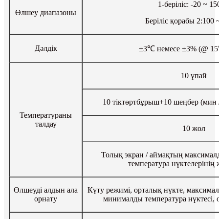
1-беріліс: -20 ~ 1
Өлшеу диапазоны
Беріліс қорабы 2:100 
Дәлдік
±3℃ немесе ±3% (@ 1
10 ұпай
10 тіктөртбұрыш+10 шеңбер (мин /
Температураны
талдау
10 жол
Толық экран / аймақтың максима
температура нүктелерінің
Өлшеуді алдын ала
Күту режимі, орталық нүкте, максимал
орнату
минималды температура нүктесі, 