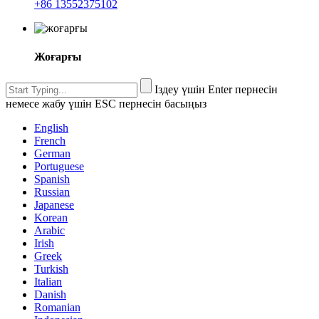
+86 13552375102
Жоғарғы
Іздеу үшін Enter пернесін
немесе жабу үшін ESC пернесін басыңыз
English
French
German
Portuguese
Spanish
Russian
Japanese
Korean
Arabic
Irish
Greek
Turkish
Italian
Danish
Romanian