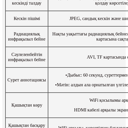
кескінді талдау
қолдау көрсетіле
Кескін пішімі
JPEG, сандық кескін және ши
Радиациялық
Нақты уақыттағы радиациялық бейнеж
инфрақызыл бейне
картасына сақта
Сәулеленбейтін
AVI, TF картасында 
инфрақызыл бейне
•Дыбыс: ​​60 секунд, суреттерме
Сурет аннотациясы
•Мәтін: алдын ала орнатылған үлгіле
WiFi қосылымы ар
Қашықтан көру
HDMI кабелі арқылы экран
Қашықтан басқару
WiFi арқылы, көрсетілген бағдарл