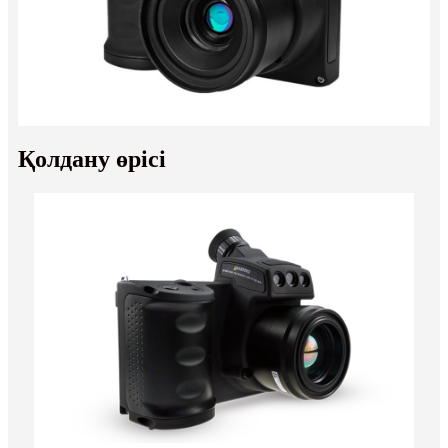
Қолдану өрісі