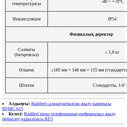
-40 ~ +70℃
температурасы
Инкапсуляция
IP54
Физикалық деректер
Салмағы
≤ 1,8 кг
(батареясыз)
Өлшемі
≤185 мм × 148 мм × 155 мм (стандартт
Штатив
Стандартты, 1/4"
Алдыңғы:
Radifeel салқындатылған жылу камерасы
RFMC-615
Келесі:
Radifeel ұялы телефонының инфрақызыл жылу
бейнелеу құрылғысы RF3