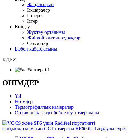
Жаңалықтар
Іс-шаралар
Галерея
Істер
Қолдау
Жүктеу орталығы
Жиі қойылатын сұрақтар
Саясаттар
Бізбен хабарласыңы
ІЗДЕУ
ӨНІМДЕР
Үй
Өнімдер
Термографиялық камералар
Оптикалық газды бейнелеу камералары