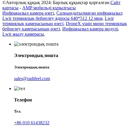
©Авторлық құқық 2024: Барлық құқықтар қорғалған.
Сайт
картасы
-
AMP мобильді құрылғысы
Инфрақызыл камера өзегі
,
Салқындатылмаған инфрақызыл
Lwir термиялық бейнелеу ядросы 640*512 12 мкм
,
Lwir
термиялық камерасының өзегі
,
DroneX үшін мини термиялық
бейнелеу камерасының өзегі
,
Инфрақызыл камера модулі
,
Lwir жылу камерасы
,
Электрондық пошта
Электрондық пошта
sales@radifeel.com
Телефон
Тел.
+86 010 61438232