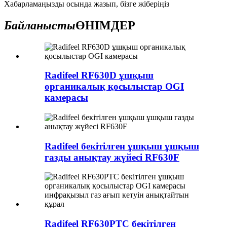
Хабарламаңызды осында жазып, бізге жіберіңіз
Байланысты
ӨНІМДЕР
Radifeel RF630D ұшқыш
органикалық қосылыстар OGI
камерасы
Radifeel бекітілген ұшқыш ұшқыш
газды анықтау жүйесі RF630F
Radifeel RF630PTC бекітілген