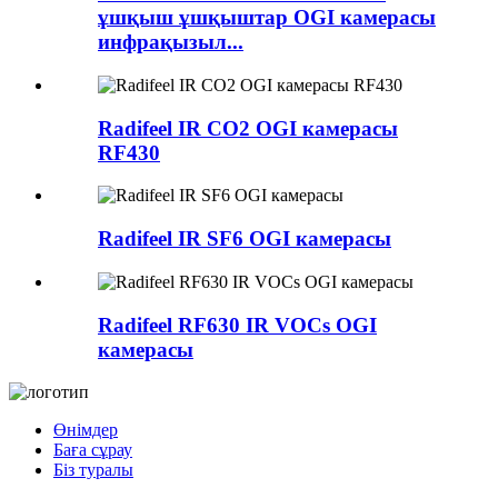
ұшқыш ұшқыштар OGI камерасы
инфрақызыл...
Radifeel IR CO2 OGI камерасы
RF430
Radifeel IR SF6 OGI камерасы
Radifeel RF630 IR VOCs OGI
камерасы
Өнімдер
Баға сұрау
Біз туралы