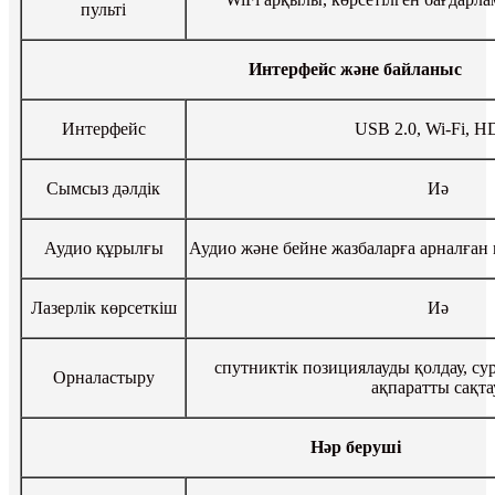
пульті
Интерфейс және байланыс
Интерфейс
USB 2.0, Wi-Fi, 
Сымсыз дәлдiк
Иә
Аудио құрылғы
Аудио және бейне жазбаларға арналған
Лазерлік көрсеткіш
Иә
спутниктік позициялауды қолдау, су
Орналастыру
ақпаратты сақта
Нәр беруші