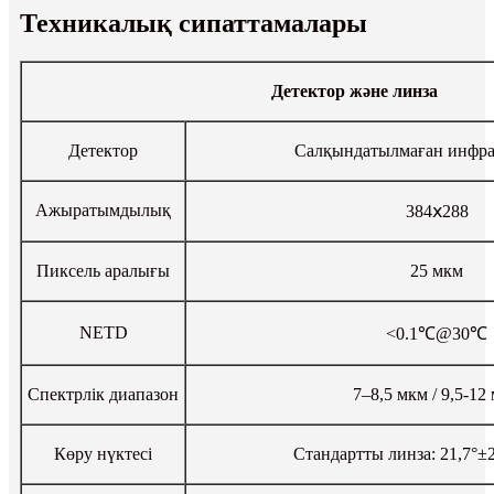
Техникалық сипаттамалары
Детектор және линза
Детектор
Салқындатылмаған инфр
Ажыратымдылық
384ⅹ288
Пиксель аралығы
25 мкм
NETD
<0.1℃@30℃
Спектрлік диапазон
7–8,5 мкм / 9,5-12
Көру нүктесі
Стандартты линза: 21,7°±2