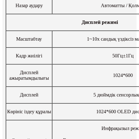
Назар аудару
Автоматты / Қол
Дисплей режимі
Масштабтау
1~10x сандық үздіксіз м
Кадр жиілігі
50Гц±1Гц
Дисплей
1024*600
ажыратымдылығы
Дисплей
5 дюймдік сенсорлық
Көрініс іздеу құралы
1024*600 OLED ди
Инфрақызыл ре