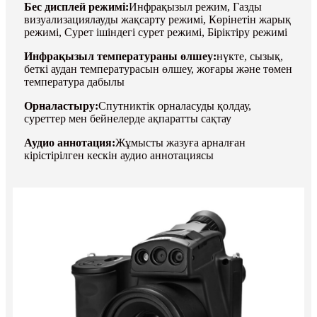
Бес дисплей режимі:
Инфрақызыл режим, Газды
визуализациялауды жақсарту режимі, Көрінетін жарық
режимі, Сурет ішіндегі сурет режимі, Біріктіру режимі
Инфрақызыл температураны өлшеу:
нүкте, сызық,
беткі аудан температурасын өлшеу, жоғары және төмен
температура дабылы
Орналастыру:
Спутниктік орналасуды қолдау,
суреттер мен бейнелерде ақпаратты сақтау
Аудио аннотация:
Жұмысты жазуға арналған
кірістірілген кескін аудио аннотациясы