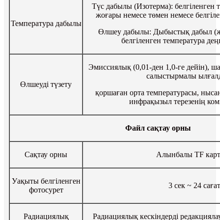
Түс дабылы (Изотерма): белгіленген 
жоғары немесе төмен немесе белгіл
Температура дабылы
Өлшеу дабылы: Дыбыстық дабыл (ж
белгіленген температура дең
Эмиссиялық (0,01-ден 1,0-ге дейін), 
салыстырмалы ылғал
Өлшеуді түзету
қоршаған орта температурасы, ныс
инфрақызыл терезенің ко
Файл сақтау орны
Сақтау орны
Алынбалы TF кар
Уақыты белгіленген
3 сек ~ 24 саға
фотосурет
Радиациялық
Радиациялық кескіндерді редакциялау