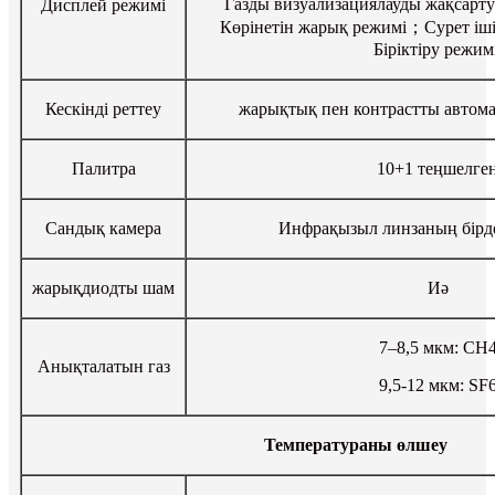
Газды визуализациялауды жақсарт
Дисплей режимі
Көрінетін жарық режимі；Сурет іші
Біріктіру режимі
Кескінді реттеу
жарықтық пен контрастты автома
Палитра
10+1 теңшелге
Сандық камера
Инфрақызыл линзаның бір
жарықдиодты шам
Иә
7–8,5 мкм: CH
Анықталатын газ
9,5-12 мкм: SF
Температураны өлшеу