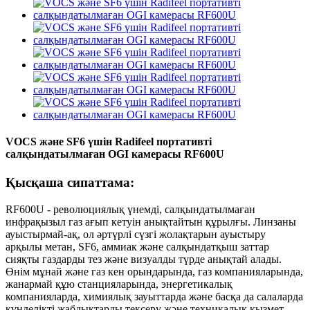
VOCS және SF6 үшін Radifeel портативті
салқындатылмаған OGI камерасы RF600U
Қысқаша сипаттама:
RF600U - революциялық үнемді, салқындатылмаған
инфрақызыл газ ағып кетуін анықтайтын құрылғы. Линзаны
ауыстырмай-ақ, ол әртүрлі сүзгі жолақтарын ауыстыру
арқылы метан, SF6, аммиак және салқындатқыш заттар
сияқты газдарды тез және визуалды түрде анықтай алады.
Өнім мұнай және газ кен орындарында, газ компанияларында,
жанармай құю станцияларында, энергетикалық
компанияларда, химиялық зауыттарда және басқа да салаларда
күнделікті жабдықтарды тексеру және техникалық қызмет