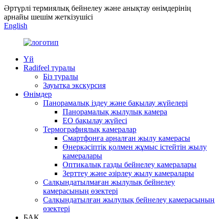
Әртүрлі термиялық бейнелеу және анықтау өнімдерінің
арнайы шешім жеткізушісі
English
Үй
Radifeel туралы
Біз туралы
Зауытқа экскурсия
Өнімдер
Панорамалық іздеу және бақылау жүйелері
Панорамалық жылулық камера
EO бақылау жүйесі
Термографиялық камералар
Смартфонға арналған жылу камерасы
Өнеркәсіптік қолмен жұмыс істейтін жылу
камералары
Оптикалық газды бейнелеу камералары
Зерттеу және әзірлеу жылу камералары
Салқындатылмаған жылулық бейнелеу
камерасының өзектері
Салқындатылған жылулық бейнелеу камерасының
өзектері
БАҚ